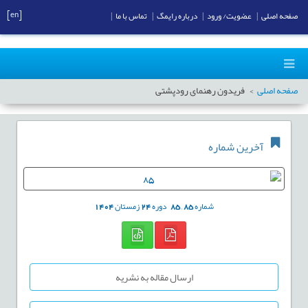
[en]
صفحه اصلی
|
عضویت/ ورود
|
درباره رایمگ
|
تماس با ما
|
صفحه اصلی
فریدون رهنمای رودپشتی
آخرین شماره
شماره
85
,
85
دوره
24
زمستان
1404
ارسال مقاله به نشریه