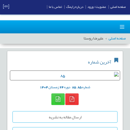
[en]
صفحه اصلی
|
عضویت/ ورود
|
درباره رایمگ
|
تماس با ما
|
صفحه اصلی
علیرضا روستا
آخرین شماره
شماره
85
,
85
دوره
24
زمستان
1404
ارسال مقاله به نشریه