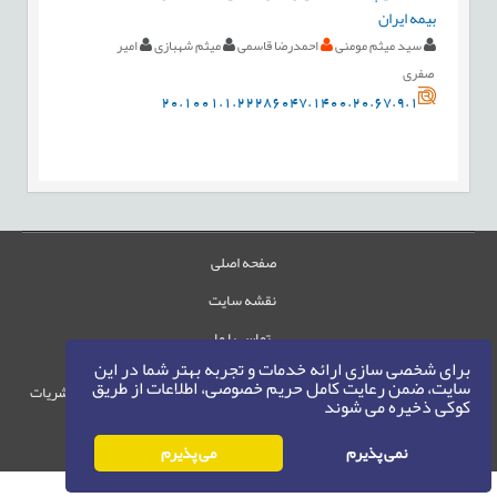
بیمه ایران
سید میثم مومنی
احمدرضا قاسمی
میثم شهبازی
امیر
صفری
20.1001.1.22286047.1400.20.67.9.1
صفحه اصلی
نقشه سایت
تماس با ما
برای شخصی سازی ارائه خدمات و تجربه بهتر شما در این
سایت، ضمن رعایت کامل حریم خصوصی، اطلاعات از طریق
حقوق این وب‌سایت متعلق به سامانه مدیریت نشریات
کوکی ذخیره می شوند
رایمگ است.
حق نشر
1405-1396
نمی پذیرم
می پذیرم
©