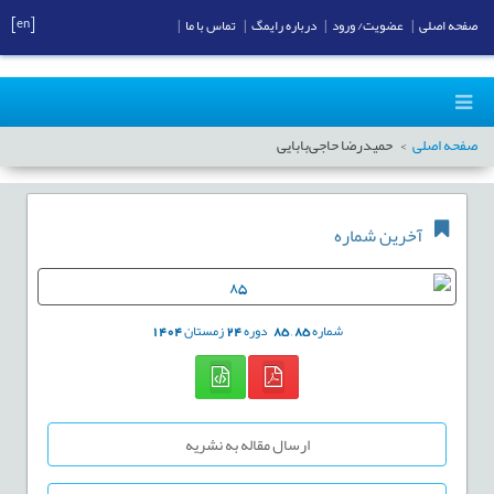
[en]
صفحه اصلی
|
عضویت/ ورود
|
درباره رایمگ
|
تماس با ما
|
صفحه اصلی
حمیدرضا حاجی‌بابایی
آخرین شماره
شماره
85
,
85
دوره
24
زمستان
1404
ارسال مقاله به نشریه