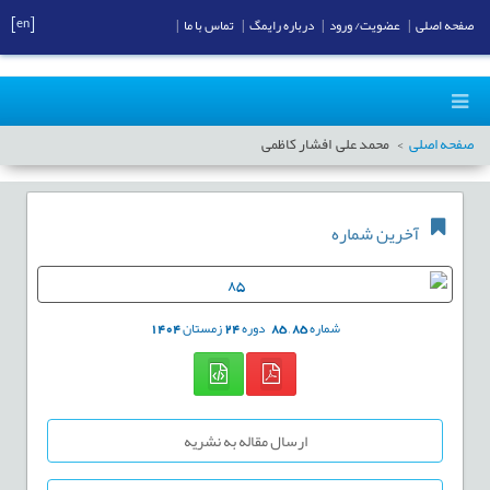
[en]
صفحه اصلی
|
عضویت/ ورود
|
درباره رایمگ
|
تماس با ما
|
صفحه اصلی
محمد علی افشار کاظمی
آخرین شماره
شماره
85
,
85
دوره
24
زمستان
1404
ارسال مقاله به نشریه