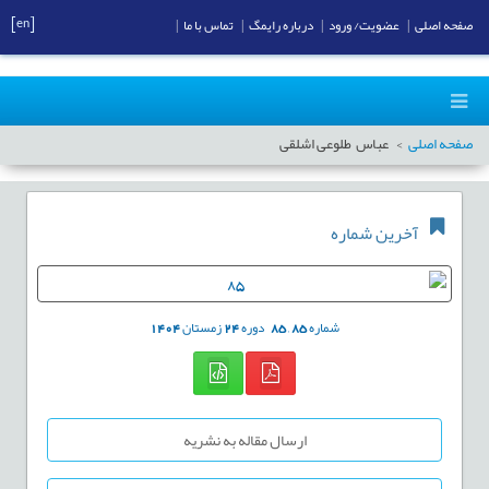
[en]
صفحه اصلی
|
عضویت/ ورود
|
درباره رایمگ
|
تماس با ما
|
صفحه اصلی
عباس طلوعی اشلقی
آخرین شماره
شماره
85
,
85
دوره
24
زمستان
1404
ارسال مقاله به نشریه