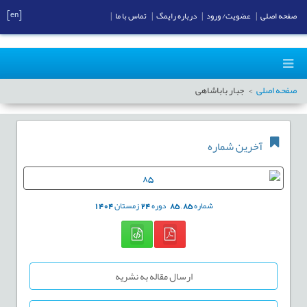
[en]
صفحه اصلی
|
عضویت/ ورود
|
درباره رایمگ
|
تماس با ما
|
صفحه اصلی
جبار باباشاهی
آخرین شماره
شماره
85
,
85
دوره
24
زمستان
1404
ارسال مقاله به نشریه