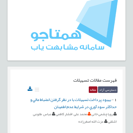
فهرست مقالات
تسهیلات
دسترسی آزاد
مقاله
1
-
بهبود پرداخت تسهيلات با در نظر گرفتن انضباط مالي و
حداكثر سودآوري در شرايط عدم اطمينان
رویا چشمی خانی
محمد علی افشار کاظمی
عباس طلوعی
اشلقی
عزت الله اصغرزاده