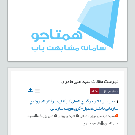
فهرست مقالات
سید علی قادری
دسترسی آزاد
مقاله
1
-
بررسي تاثير درگيري شغلي کارکنان بر رفتار شهروندي
سازماني با نقش تعديل-‏گري هويت سازماني
سید مرتضی غیور باغبانی
امید بهبودی
علی پورنگ
سید
علی قادری
الهام نصیری