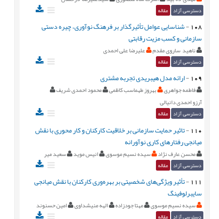
دسترسی آزاد
مقاله
108
-
شناسایی عوامل تأثیرگذار بر فرهنگ نوآوری، چیره دستی
سازمانی و کسب مزیت رقابتی
ناهید ساروی مقدم
علیرضا علی احمدی
دسترسی آزاد
مقاله
109
-
ارائه مدل هیبریدی تجربه مشتری
فاطمه جواهری
بهروز طهماسب کاظمی
محمود احمدی شریف
آرزو احمدی دانیالی
دسترسی آزاد
مقاله
110
-
تاثیر حمایت سازمانی بر خلاقیت کارکنان و کار محوری با نقش
میانجی رفتارهای کاری نوآورانه
محسن عارف نژاد
سیده نسیم موسوی
انیس موید
سعید میر
دسترسی آزاد
مقاله
111
-
تأثیر ویژگی‌های شخصیتی بر بهره‌وری کارکنان با نقش میانجی
سایبرلوفینگ
سیده نسیم موسوی
مهتا جودزاده
الهه منیشداوی
امین حسنوند
دسترسی آزاد
مقاله