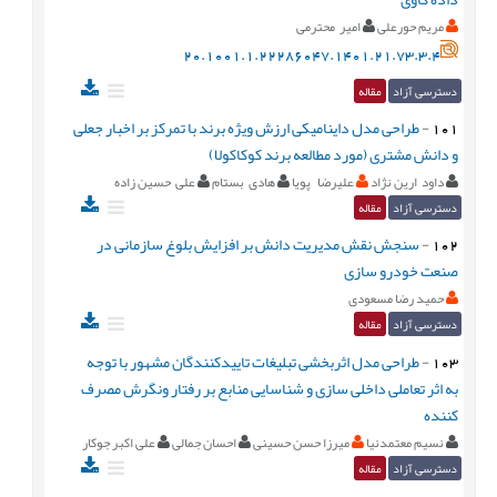
مریم حورعلی
امیر محترمی
20.1001.1.22286047.1401.21.73.3.4
دسترسی آزاد
مقاله
101
-
طراحی مدل داینامیکی ارزش ویژه برند با تمرکز بر اخبار جعلی
و دانش مشتری (مورد مطالعه برند کوکاکولا)
داود ارین نژاد
علیرضا پویا
هادی بستام
علی حسین زاده
دسترسی آزاد
مقاله
102
-
سنجش نقش مدیریت دانش بر افزایش بلوغ سازمانی در
صنعت خودرو سازی
حمید رضا مسعودی
دسترسی آزاد
مقاله
103
-
طراحی مدل اثربخشی تبلیغات تاییدکنندگان مشهور با توجه
به اثر تعاملی داخلی سازی و شناسایی منابع بر رفتار ونگرش مصرف
کننده
نسیم معتمدنیا
میرزا حسن حسینی
احسان جمالی
علی اکبر جوکار
دسترسی آزاد
مقاله