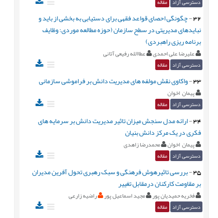
دسترسی آزاد
مقاله
32
-
چگونگی احصای قواعد فقهی برای دستیابی به بخشی از باید و
نبایدهای مدیریتی در سطح سازمان (حوزه مطالعه موردی: وظایف
برنامه ریزی راهبردی)
علیرضا علی احمدی
عطاالله رفیعی آتانی
دسترسی آزاد
مقاله
33
-
واکاوی نقش مولفه های مدیریت دانش بر فراموشی سازمانی
پيمان اخوان
دسترسی آزاد
مقاله
34
-
ارائه مدل سنجش میزان تاثیر مدیریت دانش بر سرمایه های
فکری در یک مرکز دانش بنیان
پيمان اخوان
محمدرضا زاهدی
دسترسی آزاد
مقاله
35
-
بررسی تاثیرهوش فرهنگی و سبک رهبری تحول آفرین مدیران
بر مقاومت کارکنان درمقابل تغییر
فخریه حمیدیان پور
مجید اسماعیل پور
راضیه زارعی
دسترسی آزاد
مقاله