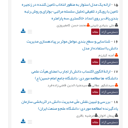
15
-
ارائه یک مدل استوار به منظور انتخاب تامین کننده در زنجیره
تامین با رویکرد تلفیقی تحلیل سلسله مراتبی-بولزای و روش رتبه
بندی پاف بر روی اعداد خاکستری سه پارامتره
علی بنیادی نایینی
محمد حسن کامفیروزی
دسترسی آزاد
مقاله
16
-
شناسایی و سطح بندی عوامل موثر بر پیادهسازی مدیریت
دانش با استفاده از مدل
آمنه کیارزم
دسترسی آزاد
مقاله
17
-
ارائة الگوی اکتساب دانش از تجارب اعضای هیاًت علمی
دانشگاه¬ها مطالعه موردی: دانشگاه جامع امام حسین(ع)
سیدشکور عطائی
سیدضیاءالدین قاضی زاده فرد
دسترسی آزاد
مقاله
18
-
بررسی و تبیین نقش علّی مدیریت دانش در اثربخشی سازمان
یادگیرنده (مطالعه موردی؛ دانشگاه علم و صنعت ایران)
پیمان اخوان
مرضیه باقری
دسترسی آزاد
مقاله