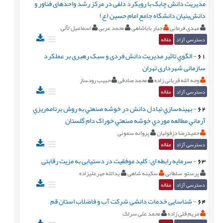
مدیریت دانش چابک با رویکرد دلفی در مرکز رشد واحدهای فناور و
دانش‌بنیان دانشگاه جامع امام حسین (ع)
مهدی فرمانی
جبار باباشاهی
محمد عربی
اسماعیل لآلی
دسترسی آزاد
مقاله
61
-
الگوي تاثير مدیریت دانش فردی و سبک رهبری بر عملکرد
سازمانی شهرداری تهران
وجه الله قربانی زاده
محمد صادقی
حبیب رودساز
دسترسی آزاد
مقاله
62
-
بهينه‌سازي تبادل دانش در خوشه صنعتي به روش برنامه‌ريزي
آرماني مطالعه موردي خوشه صنعتي خوراک دام گلستان
حمیدرضا دزفولیان
پروانه سموئی
دسترسی آزاد
مقاله
63
-
سرمایه رابطه ای: کلید موفقیت در دستیابی به مزیت رقابتی
پرستو سلطانی
سکینه شاهی
یدالله مهرعلیزاده
دسترسی آزاد
مقاله
64
-
شناسایی خدمات دانشی شرکت آب و فاضلاب استان قم
مریم قلی زاده
محمد علی سرلک