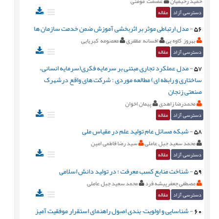
حمید رحیمیان
عصمت مومنی
دسترسی آزاد
مقاله
56
-
مدل ارتباطی موثر بر اثربخشی آموزش ضمن خدمت سازمان ها
بهروز کاوه یی
افسانه مظفری
معصومه کبریایی
دسترسی آزاد
مقاله
57
-
مدل عملکرد تجاری مبتنی بر سرمایه فکری(سرمایه انسانی،
ساختاری و رابطه ای) مطالعه موردی : شرکت های واقع درشهرک
صنعتی زنجان
محمدرضا زاهدی
پیمان اخوان
دسترسی آزاد
مقاله
58
-
شبکه مسائل عام تولید علم در مقیاس ملی
محمد سعید جبل عاملی
سید رضا فاطمی امین
دسترسی آزاد
مقاله
59
-
شناخت منابع کسب معرفت ؛ در تولید دانش اسلامی
مصطفی جعفرپیشه فرد
محمد سعید جبل عاملی
دسترسی آزاد
مقاله
60
-
شناسایی و اولویت¬بندی اصول راهنمای استقرار موفقیت آمیز