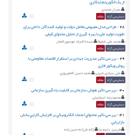
از يک الگوريتم ابتکاري
عمران محمدی
دسترسی آزاد
مقاله
28
-
طراحی مدل مفهومی تعامل دولت و تولید کنندگان داخلی برای
تقویت تولید ملی با بهره¬گیری از تحلیل محتوای کیفی
محمد علی شفیعا
سیده اشرف موسوی لقمان
دسترسی آزاد
مقاله
29
-
بررسی تاثیر مدیریت جهادی بر استقرار اقتصاد مقاومتی با
روش ویکور فازی
علی بنیادی نایینی
محمد حسن کامفیروزی
دسترسی آزاد
مقاله
30
-
بررسی تاثیر هوش سازمانی بر قابلیت یادگیری سازمانی
محمودرضا اسماعیلی
دسترسی آزاد
مقاله
31
-
بررسي تاثير محتواي اعتماد الكترونيكي بر افزايش كارايي بخش
بازاريابي
فریبرز رحیم نیا
ژاله فرزانه حسن زاده