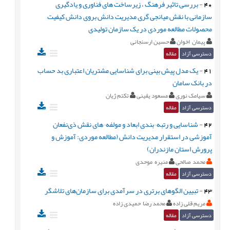
40
-
بررسی تاثیر فرهنگ ، زیرساخت های فناوری و یادگیری
سازمانی با نقش میانجی گری مدیریت دانش بروی دانش کیفیت
محصولات مطالعه موردی در یک سازمان تولیدی
پیمان اخوان
حسین ارسنجانی
دسترسی آزاد
مقاله
41
-
یک مدل پیش بینی برای شناسایی مشتریان اعتباری بد حساب
در بانک سامان
سیامک نوری
مسعود یقینی
تکتم ژیان
دسترسی آزاد
مقاله
42
-
شناسایی و رتبه¬بندی ابعاد و مولفه¬های نقش ذی‌نفعان
آموزشی در استقرار مدیریت دانش (مطالعه موردی: آموزش و
پرورش استان مازندران)
محمد صالحی
منیره موحدی
دسترسی آزاد
مقاله
43
-
تبیین الگوهای برتری در سرآمدی برای سازمان‌های تلاشگر
مریم قلی زاده
محمد رضا حمیدی زاده
دسترسی آزاد
مقاله