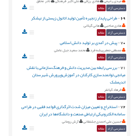
مهدی رحیمی
هادی رزقی
علی اکبر فرهنگی
نادر محقق
دسترسی آزاد
مقاله
69
-
طراحی پایدار زنجیره تأمین تولید اتانول زیستی از نیشکر
هادی صاحبی
هانی گیلانی
دسترسی آزاد
مقاله
70
-
پیش در آمدی بر تولید دانش اسلامی
مصطفی جعفرپیشه فرد
محمد سعید جبل عاملی
دسترسی آزاد
مقاله
71
-
بررسی رابطه بین مدیریت دانش و فرهنگ‌سازمانی با نقش
میانجی توانمندسازی کارکنان در آموزش‌وپرورش شهرستان
اندیمشک
فرهاد کیانفر
دسترسی آزاد
مقاله
72
-
استخراج و تعیین میزان شدت اثرگذاری قواعد فقهی در طراحی
سامانه الکترونیکی ارتباطی صنعت و دانشگاه‌ها در ایران
حسین علی احمدی جشفقانی
آرش رومانی
دسترسی آزاد
مقاله