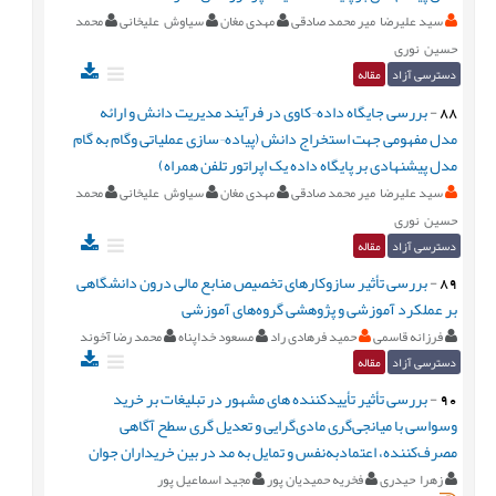
سید علیرضا میر محمد صادقی
مهدی مغان
سیاوش علیخانی
محمد
حسین نوری
دسترسی آزاد
مقاله
88
-
بررسی جایگاه داده¬کاوی در فرآیند مدیریت دانش و ارائه
مدل مفهومی جهت استخراج دانش (پیاده¬سازی عملیاتی وگام به گام
مدل پیشنهادی بر پایگاه داده یک اپراتور تلفن همراه)
سید علیرضا میر محمد صادقی
مهدی مغان
سیاوش علیخانی
محمد
حسین نوری
دسترسی آزاد
مقاله
89
-
بررسی تأثیر سازوکارهای تخصیص منابع مالی درون دانشگاهی
بر عملکرد آموزشی و پژوهشی گروه‌های آموزشی
فرزانه قاسمی
حمید فرهادی راد
مسعود خداپناه
محمد رضا آخوند
دسترسی آزاد
مقاله
90
-
بررسی تأثیر تأییدکننده های مشهور در تبلیغات بر خرید
وسواسی با میانجی‌گری مادی‌گرایی و تعدیل گری سطح آگاهی
مصرف‌کننده، اعتمادبه‌نفس و تمایل به مد در بین خریداران جوان
زهرا حیدری
فخریه حمیدیان پور
مجید اسماعیل پور