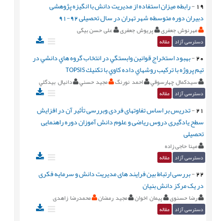
19
-
رابطه میزان استفاده از مدیریت دانش با انگیزه پژوهشی
دبیران دوره متوسطه شهر تهران در سال تحصیلی 92-91
مهرنوش جعفری
پریوش جعفری
علی حسن بیگی
دسترسی آزاد
مقاله
20
-
بهبود استخراج قوانين وابستگي در انتخاب گروه هاي دانشي در
تيم پروژه با تركيب روشهاي داده كاوي با تكنيك TOPSIS
سيدكمال چهارسوقي
احمد نورنگ
مجيد حسني
دانيال بيدگلي
دسترسی آزاد
مقاله
21
-
تدریس بر اساس تفاوتهای فردی وبررسی تأثیر آن در افزایش
سطح یادگیری دروس ریاضی و علوم دانش آموزان دوره راهنمایی
تحصیلی
مینا حاجی زاده
دسترسی آزاد
مقاله
22
-
بررسی ارتباط بین فراِیند های مدیریت دانش و سرمایه فکری
در یک مرکز دانش بنیان
رضا حسنوی
پيمان اخوان
مجید رمضان
محمدرضا زاهدی
دسترسی آزاد
مقاله