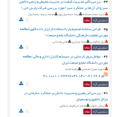
44
-
بررسی تأثیر مدیریت کیفیت بر مدیریت محیطی و زنجیره تأمین
سبز و اثر آن ها بر عملکرد سبز ( مورد بررسی شرکت پارس خزر )
سید سجاد محتشم
رضا اسماعیل پور
محمد رحیم رمضانیان
دسترسی آزاد
مقاله
45
-
طراحی سامانه تصمیم یار با استفاده از ابزار داده کاوی(مطالعه
موردی معاونت فرهنگی دانشگاه علم و صنعت)
روزبه قوسی
عماد چیذری
هانی وحدانی
دسترسی آزاد
مقاله
46
-
عوامل بروز نارسایی در سیستم کنترل اداری و مالی: مطالعه
موردی دانشگاه علم و صنعت ایران
سعید میرزا محمدی
رقیه خادم
20.1001.1.22286047.1401.21.72.6.5
دسترسی آزاد
مقاله
47
-
بررسی اثر رهبری و مدیریت دانش بر عملکرد سازمانی در
مراکز تحقیق و توسعهای
پیمان اخوان
محمد ابراهیم سنجقی
دسترسی آزاد
مقاله