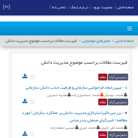
[en]
صفحه اصلی
|
عضویت/ ورود
|
درباره رایمگ
|
تماس با ما
|
صفحه اصلی
محورهای موضوعی
فهرست مقالات برحسب موضوع
مدیریت دانش
فهرست مقالات برحسب موضوع
مدیریت دانش
دسترسی آزاد
مقاله
1
-
تبیین ابعاد فراموشی سازمانی و ظرفیت جذب دانش سازمانی
محمد دوستار
محمد اسماعیل زاده
هانیه حسینی
دسترسی آزاد
مقاله
2
-
بررسی تاثیراستراتژی مدیریت دانش بر عملکرد سازمان ( مورد
مطالعه ) شهرکهای صنعتی بندرعباس
محمد تقی امینی
محمد خیری
عیسی جمعه زاده
دسترسی آزاد
مقاله