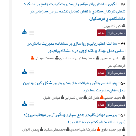
48
-
الگوي ساختاري اثر مؤلفههاي مديريت کيفيت جامع بر عملکرد
شغلي کارکنان ستادي با نقش تعديل کننده عوامل سازماني در
دانشگاههاي فرهنگيان
اکبر کشاورزی
دسترسی آزاد
مقاله
49
-
ساخت، اعتباریابی و رواسازی پرسشنامه مدیریت دانش بر
اساس مدل نوناکا و تاکه اوچی در دانشگاه پیام نور
عباس عباسپور
محمد رضا نیلی احمد آبادی
عصمت مومنی
فرهاد کیانفر
دسترسی آزاد
مقاله
50
-
پویاشناسی تأثیر رهیافت¬های مدیریتی بر شکل¬گیری و تبین
مدل-های مدیریت عملکرد
مجید حسنی
عادل آذر
جمال شهرابی
عباس مقبل
دسترسی آزاد
مقاله
51
-
بررسی عوامل کلیدی جمع سپاری و تأثیر آن بر موفقیت پروژه
(مورد مطالعه: شرکت پدیده شاندیز)
میر حمید تقوی
علیرضا علی احمدی
محمدعلي شفيعا
پیمان اخوان