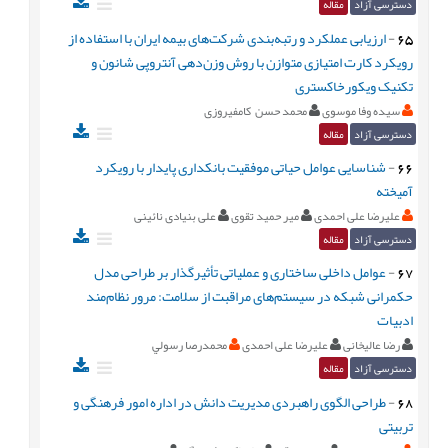
دسترسی آزاد
مقاله
65
-
ارزیابی عملکرد و رتبه‌بندی شرکت‌های بیمه ایران با استفاده از
رویکرد کارت امتیازی متوازن با روش وزن‌دهی آنتروپی شانون و
تکنیک ویکورخاکستری
سیده وفا موسوی
محمد حسن کامفیروزی
دسترسی آزاد
مقاله
66
-
شناسایی عوامل حیاتی موفقیت بانکداری پایدار با رویکرد
آمیخته
علیرضا علی احمدی
میر حمید تقوی
علی بنیادی نائینی
دسترسی آزاد
مقاله
67
-
عوامل داخلی ساختاری و عملیاتی تأثیرگذار بر طراحی مدل
حکمرانی شبکه در سیستم‌های مراقبت از سلامت: مرور نظام‌مند
ادبیات
رضا عالیخانی
علیرضا علی احمدی
محمدرصا رسولي
دسترسی آزاد
مقاله
68
-
طراحی الگوی راهبردی مدیریت دانش در اداره امور فرهنگی و
تربیتی