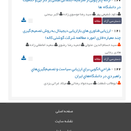
در دانشگاه¬ها
داود شفیعی پور
سید رضا موسوی زاده
اکبر بهمنی
دسترسی آزاد
مقاله
121
-
ارزیابی فناوری های بازاریابی دیجیتال به روش تصمیم گیری
چند معیاره فازی (مورد مطالعه شرکت گوشتی کاله)
سید حسام الدین متولی
حمید رضا رضوی
سعید امامقلی زاده
هادی رجایی
دسترسی آزاد
مقاله
122
-
طراحي الگويي براي ارزيابي سياست و تصميم‌گيري‌هاي
راهبردي در دانشگاه‌هاي ايران
ابوطالب شفقت
سیدجواد رضائی
میلاد غرائی یزدی
صفحه اصلی
نقشه سایت
تماس با ما