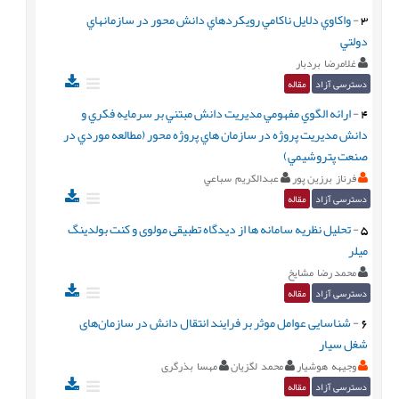
3
-
واكاوي دلايل ناكامي رويكردهاي دانش محور در سازمانهاي
دولتي
غلامرضا بردبار
دسترسی آزاد
مقاله
4
-
ارائه الگوي مفهومي مديريت دانش مبتني بر سرمايه فکري و
دانش مديريت پروژه در سازمان هاي پروژه محور (مطالعه موردي در
صنعت پتروشيمي)
فرناز برزین پور
عبدالکريم سباعي
دسترسی آزاد
مقاله
5
-
تحلیل نظریه سامانه ها از دیدگاه تطبیقی مولوی و کنت بولدینگ
میلر
محمد رضا مشایخ
دسترسی آزاد
مقاله
6
-
شناسایی عوامل موثر بر فرایند انتقال دانش در سازمان‌های
شغل سیار
وجیهه هوشیار
محمد لگزیان
مهسا بذرگری
دسترسی آزاد
مقاله