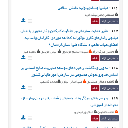
116
-
مبانی اجتهادی تولید دانش اسلامی
مصطفی جعفرپیشه فرد
دسترسی آزاد
مقاله
117
-
تاثیر حمایت سازمانی بر خلاقیت کارکنان و کار محوری با نقش
میانجی رفتارهای کاری نوآورانه (مطالعه موردی: کارکنان و اساتید
اعضای هیات علمی دانشگاه ملی استان لرستان)
محسن عارف نژاد
سیده نسیم موسوی
انیس مویدی
سعید میر
دسترسی آزاد
مقاله
118
-
تدوین و نگاشت راهبردهای توسعه مدیریت منابع انسانی بر
اساس فناوری هوش مصنوعی در سازمان امور مالیاتی کشور
فاطمه دهقان منشادی
علی اصغر تباوار
محمد قاسمی
دسترسی آزاد
مقاله
119
-
بررسی تاثیر ویژگی های جمعیتی و شخصیتی در بازی وارسازی
محیط های آموزشی
محمد فتحیان
مهلا پورحیدری
دسترسی آزاد
مقاله
120
-
ارائه چارچوبی از سرمایه اجتماعی مبتنی بر کارآیی و خلاقیت