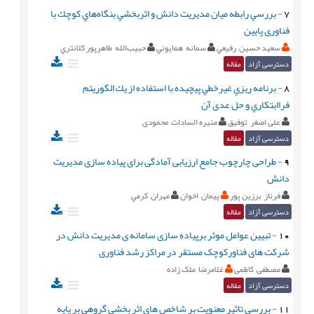
7
-
بررسي رابطه ميان مديريت دانش و اثربخشي بنگاه‌هاي كوچك با
فناوری پايين
سعيد حسين رفيعي
سمانه همايوني
حبيب‌الله طاهرپور كلانتري
دسترسی آزاد
مقاله
8
-
برنامه ريزي غيرخطي پيچيده با استفاده از يك الگوريتم
فراابتكاري و حل عدی آن
علی اصغر توفیق
منیره السادات محمودی
دسترسی آزاد
مقاله
9
-
طراحی چارچوب جامع ارزیابی آمادگی برای پیاده سازی مدیریت
دانش
فرناز برزین پور
پيمان اخوان
مهران کرمي
دسترسی آزاد
مقاله
10
-
تبیین عوامل موثر برپیاده سازی سامانه ی مدیریت دانش در
شرکت های فناورکوچک مستقر در مراکز رشد فناوری
مصطفی کاظمی
غلامرضا ملک زاده
دسترسی آزاد
مقاله
11
-
بررسی تاثیر معنویت بر شاخص های اثر بخشی گروهی بر پایه