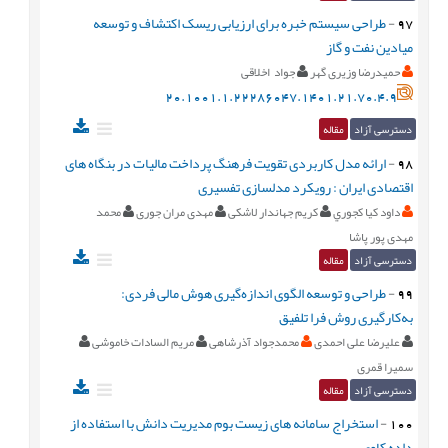
97
-
طراحی سیستم خبره برای ارزیابی ریسک اکتشاف و ‏توسعه
میادین نفت و گاز
حمیدرضا وزیری گهر
جواد اخلاقی
20.1001.1.22286047.1401.21.70.4.9
دسترسی آزاد
مقاله
98
-
ارائه مدل کاربردی تقویت فرهنگ پرداخت مالیات در بنگاه های
اقتصادی ایران : رویکرد مدلسازی تفسیری
داود كيا كجوري
کریم جهاندار لاشکی
مهدی مران جوری
محمد
مهدی پور پاشا
دسترسی آزاد
مقاله
99
-
طراحی و توسعه الگوی اندازه‌گیری هوش مالی فردی:
به‌کارگیری روش فرا تلفیق
علیرضا علی احمدی
محمدجواد آذرشاهی
مریم السادات خاموشی
سمیرا قمری
دسترسی آزاد
مقاله
100
-
استخراج سامانه های زیست بوم مدیریت دانش با استفاده از
داده کاوی