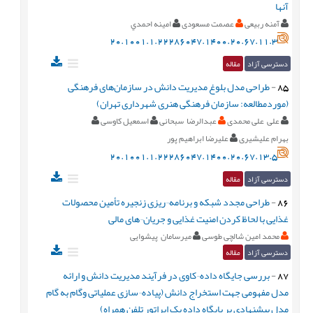
آنها
آمنه ربیعی
عصمت مسعودی
امينه احمدي
20.1001.1.22286047.1400.20.67.11.3
دسترسی آزاد
مقاله
85
-
طراحی مدل بلوغ مدیریت دانش در سازمان‌های فرهنگی
(موردمطالعه: سازمان فرهنگی هنری شهرداری تهران)
علی علی محمدی
عبدالرضا سبحانی
اسمعیل کاوسی
بهرام علیشیری
علیرضا ابراهیم پور
20.1001.1.22286047.1400.20.67.13.5
دسترسی آزاد
مقاله
86
-
طراحی مجدد شبکه و برنامه¬ریزی زنجیره تأمین محصولات
غذایی با لحاظ کردن امنیت غذایی و جریان¬های مالی
محمد امین شالچی طوسی
میرسامان پیشوایی
دسترسی آزاد
مقاله
87
-
بررسی جایگاه داده¬کاوی در فرآیند مدیریت دانش و ارائه
مدل مفهومی جهت استخراج دانش (پیاده¬سازی عملیاتی وگام به گام
مدل پیشنهادی بر پایگاه داده یک اپراتور تلفن همراه)