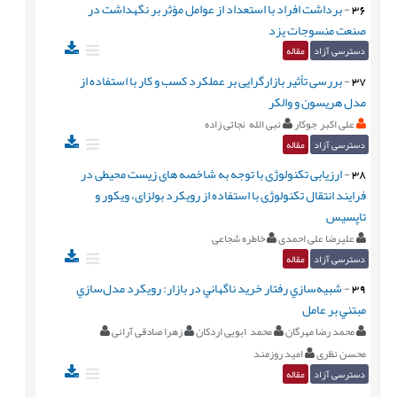
36
-
برداشت افراد با استعداد از عوامل مؤثر بر نگهداشت در
صنعت منسوجات يزد
دسترسی آزاد
مقاله
37
-
بررسی تأثیر بازارگرایی بر عملکرد کسب و کار با استفاده از
مدل هریسون و والکر
علی اکبر جوکار
نبی الله نجاتی زاده
دسترسی آزاد
مقاله
38
-
ارزیابی تکنولوژی با توجه به شاخصه های زیست محیطی در
فرایند انتقال تکنولوژی با استفاده از رویکرد بولزای، ویکور و
تاپسیس
علیرضا علی احمدی
خاطره شجاعی
دسترسی آزاد
مقاله
39
-
شبيه‌سازي رفتار خريد ناگهاني در بازار: رويکرد مدل‌سازي
مبتني بر عامل
محمد رضا مهرگان
محمد ابویی اردکان
زهرا صادقی آرانی
محسن نظری
امید روزمند
دسترسی آزاد
مقاله