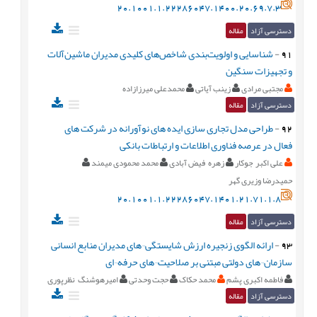
20.1001.1.22286047.1400.20.69.7.3
دسترسی آزاد
مقاله
91
-
شناسایی و اولویت‌بندی شاخص‌های کلیدی مدیران ماشین‌آلات
و تجهیزات سنگین
مجتبی مرادی
زینب آیاتی
محمدعلی میرزازاده
دسترسی آزاد
مقاله
92
-
طراحی مدل تجاری سازی ایده های نوآورانه در شرکت های
فعال در عرصه فناوری اطلاعات و ارتباطات بانکی
علی اکبر جوکار
زهره فیض آبادی
محمد محمودی میمند
حمیدرضا وزیری گهر
20.1001.1.22286047.1401.21.71.1.8
دسترسی آزاد
مقاله
93
-
ارائه الگوی زنجیره ارزش شایستگی¬های مدیران منابع انسانی
سازمان¬های دولتی مبتنی بر صلاحیت¬های حرفه¬ای
فاطمه اکبری پشم
محمد حکاک
حجت وحدتی
امیرهوشنگ نظرپوری
دسترسی آزاد
مقاله