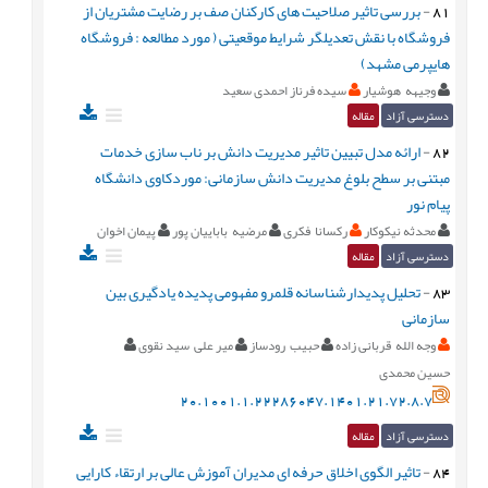
81
-
بررسی تاثیر صلاحیت های کارکنان صف بر رضایت مشتریان از
فروشگاه با نقش تعدیلگر شرایط موقعیتی ( مورد مطالعه : فروشگاه
هایپرمی مشهد)
وجیهه هوشیار
سیده فرناز احمدی سعید
دسترسی آزاد
مقاله
82
-
ارائه مدل تبیین تاثیر مدیریت دانش بر ناب سازی خدمات
مبتنی بر سطح بلوغ مدیریت دانش سازمانی: موردکاوی دانشگاه‌
پیام نور
محدثه نیکوکار
رکسانا فکری
مرضیه باباییان پور
پیمان اخوان
دسترسی آزاد
مقاله
83
-
تحلیل پدیدارشناسانه قلمرو مفهومی پدیده یادگیری بین
سازمانی
وجه الله قربانی زاده
حبیب رودساز
میر علی سید نقوی
حسین محمدی
20.1001.1.22286047.1401.21.72.8.7
دسترسی آزاد
مقاله
84
-
تاثیر الگوی اخلاق حرفه ای مدیران آموزش عالی بر ارتقاء کارایی