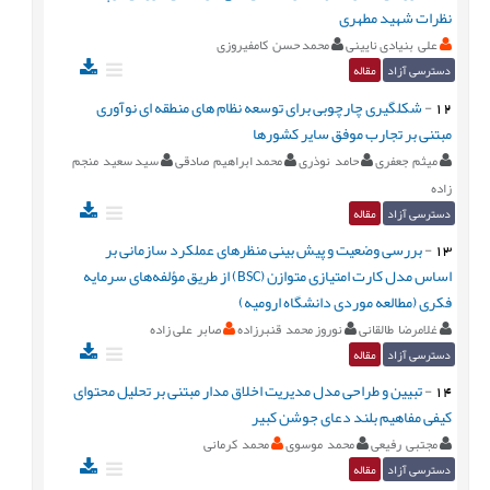
نظرات شهید مطهری
علی بنیادی نایینی
محمد حسن کامفیروزی
دسترسی آزاد
مقاله
12
-
شکل‏گیری چارچوبی برای توسعه نظام های منطقه ای نوآوری
مبتنی بر تجارب موفق سایر کشورها
میثم جعفری
حامد نوذری
محمد ابراهیم صادقی
سید سعید منجم
زاده
دسترسی آزاد
مقاله
13
-
بررسی وضعیت و پیش بینی منظرهای عملکرد سازمانی بر
اساس مدل کارت امتیازی متوازن (BSC) از طریق مؤلفه‌های سرمایه
فکری (مطالعه موردی دانشگاه ارومیه)
غلامرضا طالقانی
نوروز محمد قنبرزاده
صابر علی زاده
دسترسی آزاد
مقاله
14
-
تبیین و طراحی مدل مدیریت اخلاق مدار مبتنی بر تحلیل محتوای
کیفی مفاهیم بلند دعای جوشن کبیر
مجتبی رفیعی
محمد موسوی
محمد کرمانی
دسترسی آزاد
مقاله