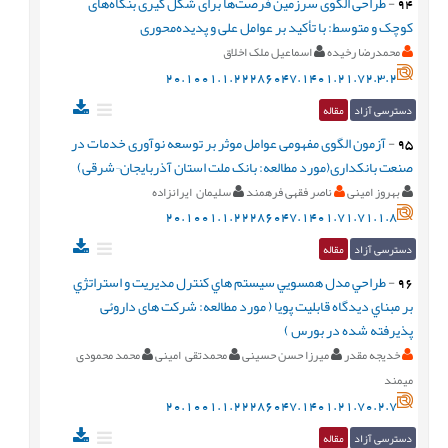
94
-
طراحی الگوی سرزمین فرصت‌ها برای شکل گیری بنگاه‌های
کوچک و متوسط: با تأکید بر عوامل علی و پدیده‌محوری
محمدرضا رخیده
اسماعیل ملک اخلاق
20.1001.1.22286047.1401.21.72.3.2
دسترسی آزاد
مقاله
95
-
آزمون الگوی مفهومی عوامل موثر بر توسعه نوآوری خدمات در
صنعت بانکداری(مورد مطالعه: بانک ملت استان آذربایجان¬شرقی)
بهروز امینی
ناصر فقهی فرهمند
سلیمان ایرانزاده
20.1001.1.22286047.1401.71.71.1.8
دسترسی آزاد
مقاله
96
-
طراحي مدل همسويي سيستم هاي كنترل مديريت و استراتژي
بر مبناي ديدگاه قابليت پويا ( مورد مطالعه: شرکت های داروئی
پذیرفته شده در بورس )
خدیجه مقدر
میرزا حسن حسینی
محمدتقی امینی
محمد محمودی
میمند
20.1001.1.22286047.1401.21.70.2.7
دسترسی آزاد
مقاله