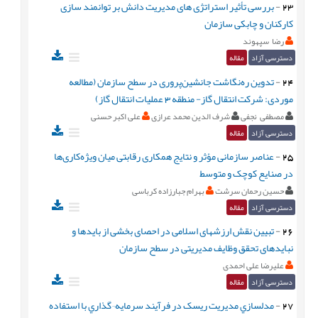
23
-
بررسی تأثیر استراتژی های مدیریت دانش بر توانمند سازی
کارکنان و چابکی سازمان
رضا سپهوند
دسترسی آزاد
مقاله
24
-
تدوین ره‌نگاشت جانشین‌پروری در سطح سازمان (مطالعه
موردی: شرکت انتقال گاز- منطقه 3 عملیات انتقال گاز)
مصطفی نجفی
شرف الدین محمد عرازی
علی اکبر حسنی
دسترسی آزاد
مقاله
25
-
عناصر سازمانی مؤثر و نتایج همکاری رقابتی میان ویژه‌کاری‌ها
در صنایع کوچک و متوسط
حسین رحمان سرشت
بهرام جبارزاده کرباسی
دسترسی آزاد
مقاله
26
-
تبیین نقش ارزشهای اسلامی در احصای بخشی از بایدها و
نبایدهای تحقق وظایف مدیریتی در سطح سازمان
علیرضا علی احمدی
دسترسی آزاد
مقاله
27
-
مدلسازي مديريت ريسک در فرآيند سرمايه¬گذاري با استفاده