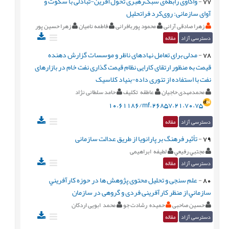
77
-
واکاوی رابطه‌ی سبک‌رهبری تحول‌آفرین-تبادلی با سکوت و
آوای سازمانی: روی‌کرد فراتحلیل
زهرا صادقی آرانی
محمود پوربافرانی
فاطمه نامیان
زهرا حسین پور
دسترسی آزاد
مقاله
78
-
مدلی برای تعامل نهادهای ناظر و موسسات گزارش دهنده
قیمت به منظور ارتقای کارایی نظام قیمت گذاری نفت خام در بازارهای
نفت با استفاده از تئوری داده-بنیاد کلاسیک
محمدمهدی حاجیان
عاطقه تکلیف
حامد سلطانی نژاد
10.61186/mf.26857.21.70.75
دسترسی آزاد
مقاله
79
-
تأثیر فرهنگ بر پارانویا از طریق عدالت سازمانی
مجتبي رفيعي
لطیفه ابراهیمی
دسترسی آزاد
مقاله
80
-
علم سنجی و تحلیل محتوی پژوهش ها در حوزه كارآفريني
سازماني از منظر کارآفرینی فردی و گروهی در سازمان
حسین صاحبی
حمیده رشادت جو
محمد ابویی اردکان
دسترسی آزاد
مقاله