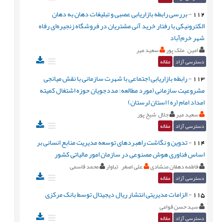
112
-
بررسی رابطه بازاریابی عصبی و تبلیغات دهان به دهان
الکترونیکی با رفتار خرید آنی مشتریان در فروشگاه زنجیره‌‌ای رفاه
شهر خرم‌‌‌‌آباد
امین ملک پور
سعید میر
دسترسی آزاد
مقاله
113
-
رابطه بازاریابی اجتماعی با شهرت سازمانی با نقش میانجی
مشروعیت سازمانی (مورد مطالعه: مددجویان حوزه اشتغال کمیته
امداد امام (ره) استان لرستان)
سعید میر
جلال شیخ پور
دسترسی آزاد
مقاله
114
-
تدوین و نگاشت راهبردهای توسعه مدیریت منابع انسانی بر
اساس فناوری هوش مصنوعی در سازمان امور مالیاتی کشور
فاطمه دهقان منشادی
علی اصغر تباوار
محمد قاسمی
دسترسی آزاد
مقاله
115
-
الزامات مدیریتی انتشار ریال دیجیتال توسط بانک مرکزی
سید حسن قوامی
دسترسی آزاد
مقاله