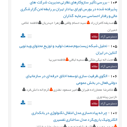
104
-
بررسی تأثیر سازوکارهای نظارتی مدیریت شرکت¬های
پذیرفته شده در بورس اوراق بهادار تهران بر رابطه لحن گزارشگری
مالی و رفتار احساسی سرمایه¬گذاران
صدیقه کامران راد
سید حسام وقفی
زهرا حیدریان
فاطمه غلامی
خمیران
دسترسی آزاد
مقاله
105
-
تحلیل شبکه زیست‌بوم صنعت تولید و توزیع محتوای ویدئویی
آنلاین در ایران
حجت اله نیکی ملکی
سمیه لبافی
فاطمه میربها
دسترسی آزاد
مقاله
106
-
الگوی ظرفیت سازی توسعه اخلاق حرفه‌ ای در سازمانهای
دولتی فعال در بخش عمومی
غلامرضا معمارزاده طهران
امیر مسعود نطنزی
کرم اله دانش فرد
نازنین پیله وری
دسترسی آزاد
مقاله
107
-
چرخه پیاده‌سازی مدل انتقال تکنولوژی در بانکداری
الکترونیک با رویکرد مدل ساختاری تفسیری
مهدی ده بید
اشرف شاه منصوری
سیدعلیرضا درخشان