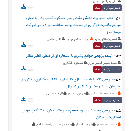
علی بنیادی نائینی
دسترسی آزاد
مقاله
52
-
تاثیر مدیریت دانش مشتری، بر عملکرد کسب وکار با نقش
میانجی قابلیت نوآوری در صنعت بیمه : مطالعه موردی در شرکت
بیمه البرز
نسرین طلایی فرد
فرهاد سنجری فرد
نادر صالحی
دسترسی آزاد
مقاله
53
-
آینده پژوهی جوامع بشری با استعاره ای از منطق¬الطیر عطار
سيد سپهر قاضي نوري
مسعود افشاری
دسترسی آزاد
مقاله
54
-
بررسی تاثیر توانمندسازی کارکنان بر اشتراک‌گذاری دانش در
سازمان پست و مخابرات شهر شیراز
سعید سعیدا اردکانی
مهدی تاج پور
الهه حسینی
دسترسی آزاد
مقاله
55
-
بررسی وضعیت موجود سطح مدیریت دانش دانشگاه پیام نور
استان خوزستان
عباس عباسپور
فرهاد کیانفر
محمد رضا نیلی احمد آبادی